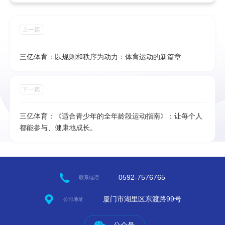
上一篇
三亿体育：以规则和秩序为动力：体育运动的新篇章
下一篇
三亿体育：《适合青少年的全年龄段运动指南》：让每个人
都能参与、健康地成长。
0592-7576765
联系电话
厦门市湖里区东渡路99号
公司地址