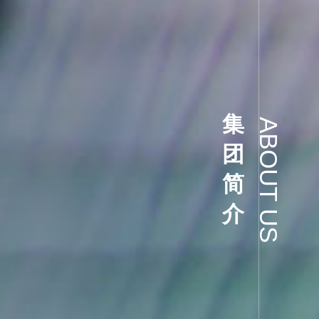
集
A
B
团
O
U
简
T
介
U
S